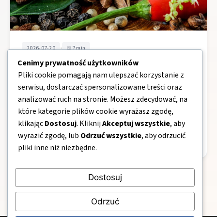
•
2026-07-20
7 min
Cenimy prywatność użytkowników
Jaka przyprawa występuje na terenie
Pliki cookie pomagają nam ulepszać korzystanie z
tropikalnej Azji?
serwisu, dostarczać spersonalizowane treści oraz
Krótka odpowiedź: w tropikalnej Azji kluczową przyprawą
analizować ruch na stronie. Możesz zdecydować, na
jest galangal. To korzeń silnie związany z kuchniami Azji
które kategorie plików cookie wyrażasz zgodę,
Południowo-Wschodniej, szczególnie Tajlandii, który…
klikając
Dostosuj
. Kliknij
Akceptuj wszystkie
, aby
wyrazić zgodę, lub
Odrzuć wszystkie
, aby odrzucić
ExoticRestaurants.pl
pliki inne niż niezbędne.
Dostosuj
Odrzuć