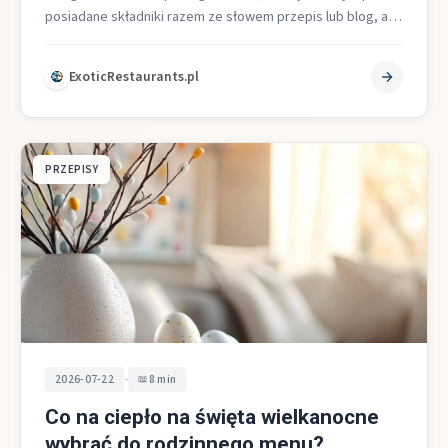
posiadane składniki razem ze słowem przepis lub blog, aby
w…
ExoticRestaurants.pl
PRZEPISY
•
2026-07-22
8 min
Co na ciepło na święta wielkanocne
wybrać do rodzinnego menu?