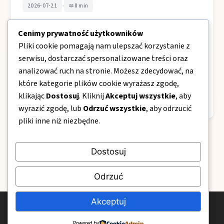
•
2026-07-21
8 min
Co ugotować dobrego na obiad gdy
Cenimy prywatność użytkowników
brakuje pomysłów?
Pliki cookie pomagają nam ulepszać korzystanie z
Co ugotować dobrego na obiad, gdy brakuje pomysłów?
serwisu, dostarczać spersonalizowane treści oraz
Najszybciej sprawdzają się proste kierunki: dania
analizować ruch na stronie. Możesz zdecydować, na
makaronowe z błyskawicznymi sosami, dania jajeczne…
które kategorie plików cookie wyrażasz zgodę,
klikając
Dostosuj
. Kliknij
Akceptuj wszystkie
, aby
ExoticRestaurants.pl
wyrazić zgodę, lub
Odrzuć wszystkie
, aby odrzucić
pliki inne niż niezbędne.
1
2
3
…
7
Następne →
Dostosuj
Odrzuć
Akceptuj
© 2026 ExoticRestaurants.pl
Powered by