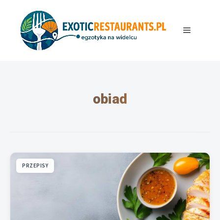
Przejdź
do
treści
Menu
obiad
PRZEPISY