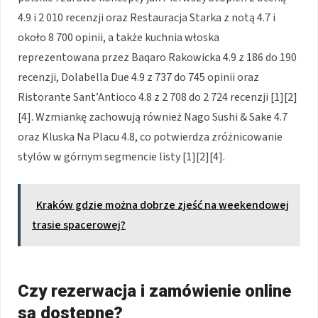
4.9 i 2 010 recenzji oraz Restauracja Starka z notą 4.7 i
około 8 700 opinii, a także kuchnia włoska
reprezentowana przez Baqaro Rakowicka 4.9 z 186 do 190
recenzji, Dolabella Due 4.9 z 737 do 745 opinii oraz
Ristorante Sant’Antioco 4.8 z 2 708 do 2 724 recenzji [1][2]
[4]. Wzmiankę zachowują również Nago Sushi & Sake 4.7
oraz Kluska Na Placu 4.8, co potwierdza zróżnicowanie
stylów w górnym segmencie listy [1][2][4].
Kraków gdzie można dobrze zjeść na weekendowej
trasie spacerowej?
Czy rezerwacja i zamówienie online
są dostępne?