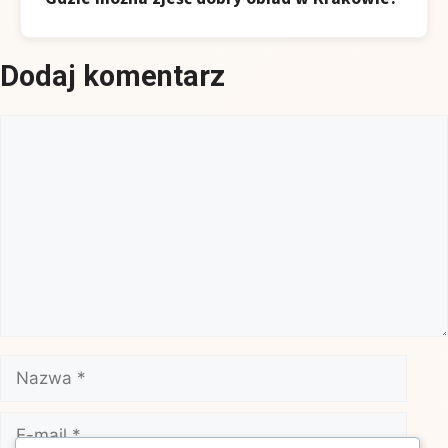
Dodaj komentarz
Komentarz
Nazwa
E-
mail