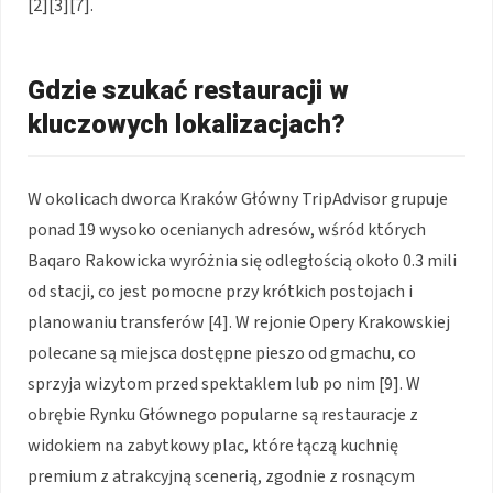
[2][3][7].
Gdzie szukać restauracji w
kluczowych lokalizacjach?
W okolicach dworca Kraków Główny TripAdvisor grupuje
ponad 19 wysoko ocenianych adresów, wśród których
Baqaro Rakowicka wyróżnia się odległością około 0.3 mili
od stacji, co jest pomocne przy krótkich postojach i
planowaniu transferów [4]. W rejonie Opery Krakowskiej
polecane są miejsca dostępne pieszo od gmachu, co
sprzyja wizytom przed spektaklem lub po nim [9]. W
obrębie Rynku Głównego popularne są restauracje z
widokiem na zabytkowy plac, które łączą kuchnię
premium z atrakcyjną scenerią, zgodnie z rosnącym