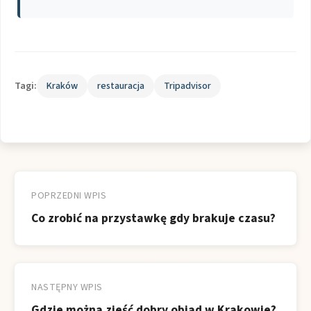
Tagi:
Kraków
restauracja
Tripadvisor
Nawigacja
wpisu
POPRZEDNI WPIS
Co zrobić na przystawkę gdy brakuje czasu?
NASTĘPNY WPIS
Gdzie można zjeść dobry obiad w Krakowie?