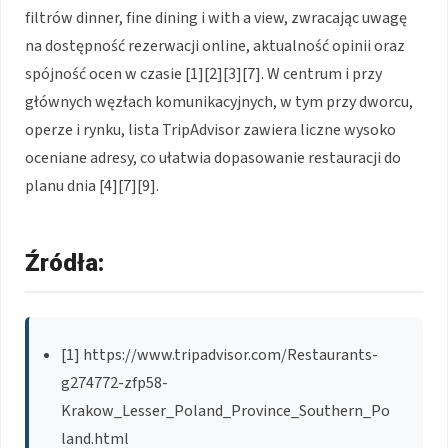
filtrów dinner, fine dining i with a view, zwracając uwagę
na dostępność rezerwacji online, aktualność opinii oraz
spójność ocen w czasie [1][2][3][7]. W centrum i przy
głównych węzłach komunikacyjnych, w tym przy dworcu,
operze i rynku, lista TripAdvisor zawiera liczne wysoko
oceniane adresy, co ułatwia dopasowanie restauracji do
planu dnia [4][7][9].
Źródła:
[1] https://www.tripadvisor.com/Restaurants-
g274772-zfp58-
Krakow_Lesser_Poland_Province_Southern_Po
land.html