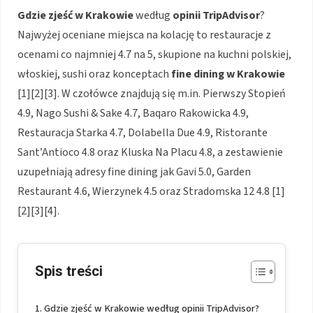
Gdzie zjeść w Krakowie
według
opinii TripAdvisor
?
Najwyżej oceniane miejsca na kolację to restauracje z
ocenami co najmniej 4.7 na 5, skupione na kuchni polskiej,
włoskiej, sushi oraz konceptach
fine dining w Krakowie
[1][2][3]. W czołówce znajdują się m.in. Pierwszy Stopień
4.9, Nago Sushi & Sake 4.7, Baqaro Rakowicka 4.9,
Restauracja Starka 4.7, Dolabella Due 4.9, Ristorante
Sant’Antioco 4.8 oraz Kluska Na Placu 4.8, a zestawienie
uzupełniają adresy fine dining jak Gavi 5.0, Garden
Restaurant 4.6, Wierzynek 4.5 oraz Stradomska 12 4.8 [1]
[2][3][4].
Spis treści
Gdzie zjeść w Krakowie według opinii TripAdvisor?