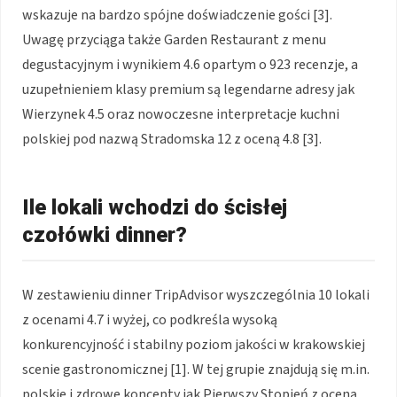
wskazuje na bardzo spójne doświadczenie gości [3].
Uwagę przyciąga także Garden Restaurant z menu
degustacyjnym i wynikiem 4.6 opartym o 923 recenzje, a
uzupełnieniem klasy premium są legendarne adresy jak
Wierzynek 4.5 oraz nowoczesne interpretacje kuchni
polskiej pod nazwą Stradomska 12 z oceną 4.8 [3].
Ile lokali wchodzi do ścisłej
czołówki dinner?
W zestawieniu dinner TripAdvisor wyszczególnia 10 lokali
z ocenami 4.7 i wyżej, co podkreśla wysoką
konkurencyjność i stabilny poziom jakości w krakowskiej
scenie gastronomicznej [1]. W tej grupie znajdują się m.in.
polskie i zdrowe koncepty jak Pierwszy Stopień z oceną