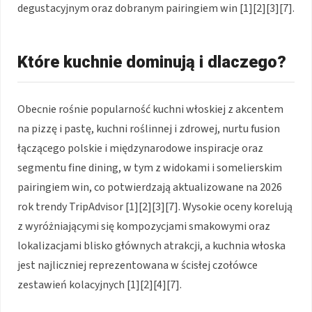
degustacyjnym oraz dobranym pairingiem win [1][2][3][7].
Które kuchnie dominują i dlaczego?
Obecnie rośnie popularność kuchni włoskiej z akcentem
na pizzę i pastę, kuchni roślinnej i zdrowej, nurtu fusion
łączącego polskie i międzynarodowe inspiracje oraz
segmentu fine dining, w tym z widokami i somelierskim
pairingiem win, co potwierdzają aktualizowane na 2026
rok trendy TripAdvisor [1][2][3][7]. Wysokie oceny korelują
z wyróżniającymi się kompozycjami smakowymi oraz
lokalizacjami blisko głównych atrakcji, a kuchnia włoska
jest najliczniej reprezentowana w ścisłej czołówce
zestawień kolacyjnych [1][2][4][7].