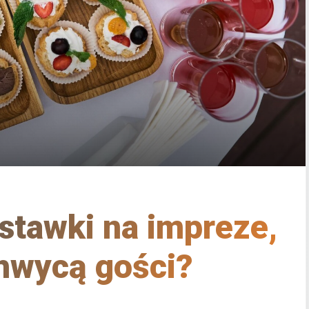
ystawki na impreze,
hwycą gości?