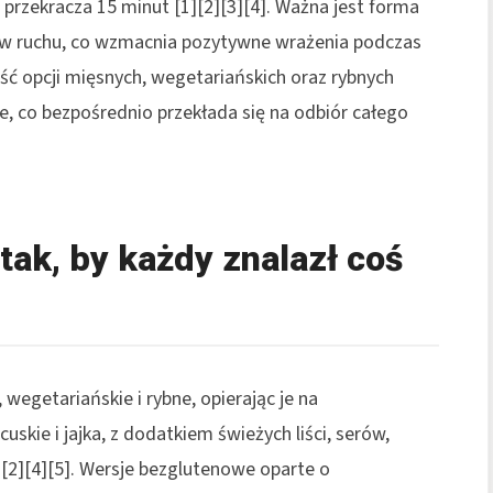
 przekracza 15 minut [1][2][3][4]. Ważna jest forma
a w ruchu, co wzmacnia pozytywne wrażenia podczas
ść opcji mięsnych, wegetariańskich oraz rybnych
ie, co bezpośrednio przekłada się na odbiór całego
ak, by każdy znalazł coś
wegetariańskie i rybne, opierając je na
cuskie i jajka, z dodatkiem świeżych liści, serów,
[2][4][5]. Wersje bezglutenowe oparte o