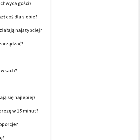
achwycą gości?
ł coś dla siebie?
ziałają najszybciej?
 zarządzać?
tawkach?
ją się najlepiej?
prezę w 15 minut?
roporcje?
cę?