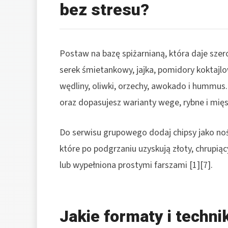
bez stresu?
Postaw na bazę spiżarnianą, która daje sze
serek śmietankowy, jajka, pomidory koktajlow
wędliny, oliwki, orzechy, awokado i hummus.
oraz dopasujesz warianty wege, rybne i mięs
Do serwisu grupowego dodaj chipsy jako nośn
które po podgrzaniu uzyskują złoty, chrupiąc
lub wypełniona prostymi farszami [1][7].
Jakie formaty i techni