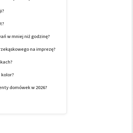
ji?
t?
ń w mniej niż godzinę?
przekąskowego na imprezę?
skach?
 kolor?
centy domówek w 2026?