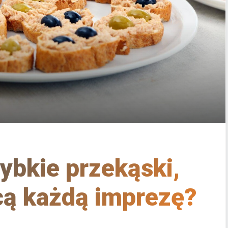
zybkie przekąski,
cą każdą imprezę?