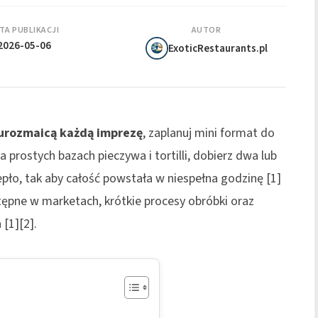
TA PUBLIKACJI
AUTOR
2026-05-06
ExoticRestaurants.pl
urozmaicą każdą imprezę
, zaplanuj mini format do
 prostych bazach pieczywa i tortilli, dobierz dwa lub
iepło, tak aby całość powstała w niespełna godzinę [1]
stępne w marketach, krótkie procesy obróbki oraz
 [1][2].