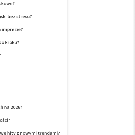
ąskowe?
ski bez stresu?
a imprezie?
 po kroku?
?
ch na 2026?
ości?
owe hity z nowymi trendami?