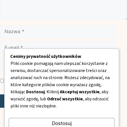
Nazwa
E-
mail
Cenimy prywatność użytkowników
Witryna
Pliki cookie pomagają nam ulepszać korzystanie z
internetowa
serwisu, dostarczać spersonalizowane treści oraz
Zapamiętaj moje dane w tej przeglądarce podczas pisania
analizować ruch na stronie. Możesz zdecydować, na
kolejnych komentarzy.
które kategorie plików cookie wyrażasz zgodę,
klikając
Dostosuj
. Kliknij
Akceptuj wszystkie
, aby
wyrazić zgodę, lub
Odrzuć wszystkie
, aby odrzucić
pliki inne niż niezbędne.
Dostosuj