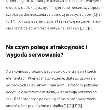
preferencjom. W praktyce oznacza to obecność warzyw i
owoców obok klasycznych finger food i deserów, z opcją
szybkiego dosmaczania za pomocą prostych dipów [1][3]
[5][7]. To rozwiązanie ułatwia też reakcję na zmieniający
się apetyt dzieci w trakcie aktywnej zabawy [1][3][6].
Na czym polega atrakcyjność i
wygoda serwowania?
Atrakcyjność urodzinowego stołu opiera się na trzech
elementach. Wygląd ma znaczenie, dlatego używa się
kolorowych składników i mini porcji. Prostota jedzenia
decyduje o komforcie w ruchu, więc królują potrawy do
ręki. Różnorodność pozwala gościom próbować wielu
smaków bez przeciążania żołądka [1][2][3][6].