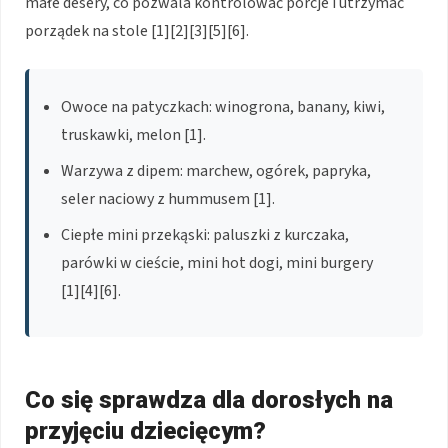
małe desery, co pozwala kontrolować porcje i utrzymać
porządek na stole [1][2][3][5][6].
Owoce na patyczkach: winogrona, banany, kiwi,
truskawki, melon [1].
Warzywa z dipem: marchew, ogórek, papryka,
seler naciowy z hummusem [1].
Ciepłe mini przekąski: paluszki z kurczaka,
parówki w cieście, mini hot dogi, mini burgery
[1][4][6].
Co się sprawdza dla dorosłych na
przyjęciu dziecięcym?