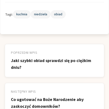
Tagi:
kuchnia
niedziela
obiad
Nawigacja
wpisu
POPRZEDNI WPIS
Jaki szybki obiad sprawdzi się po ciężkim
dniu?
NASTĘPNY WPIS
Co ugotować na Boże Narodzenie aby
zaskoczyć domowników?