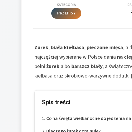
KATEGORIA
DA
PRZEPISY
Żurek
,
biała kiełbasa
,
pieczone mięsa
, a
najczęściej wybierane w Polsce dania
na cie
pełni
żurek
albo
barszcz biały
, a świąteczn
kiełbasa oraz skrobiowo-warzywne dodatki [1
Spis treści
Co na święta wielkanocne do jedzenia na 
Dlaczego żurek dominuje?