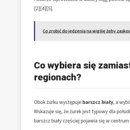
[2][4][5].
Co zrobić do jedzenia na wigilię żeby zasko
Co wybiera się zamias
regionach?
Obok żurku występuje
barszcz biały
, a wyb
Wskazuje się, że żurek jest typowy dla połu
barszcz biały częściej pojawia się w centrum 