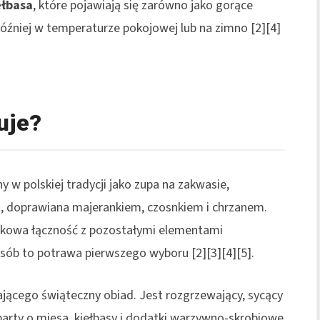
ełbasa
, które pojawiają się zarówno jako gorące
óźniej w temperaturze pokojowej lub na zimno [2][4]
uje?
 w polskiej tradycji jako zupa na zakwasie,
jka, doprawiana majerankiem, czosnkiem i chrzanem.
akowa łączność z pozostałymi elementami
osób to potrawa pierwszego wyboru [2][3][4][5].
ającego świąteczny obiad. Jest rozgrzewający, sycący
party o mięsa, kiełbasy i dodatki warzywno-skrobiowe