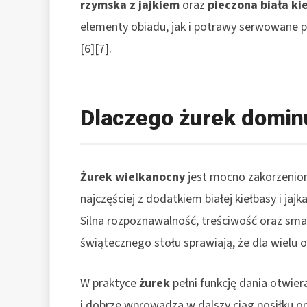
rzymska z jajkiem
oraz
pieczona biała ki
elementy obiadu, jak i potrawy serwowane p
[6][7].
Dlaczego żurek domin
Żurek wielkanocny
jest mocno zakorzeniony
najczęściej z dodatkiem białej kiełbasy i ja
Silna rozpoznawalność, treściwość oraz sm
świątecznego stołu sprawiają, że dla wielu 
W praktyce
żurek
pełni funkcję dania otwier
i dobrze wprowadza w dalszy ciąg posiłku o