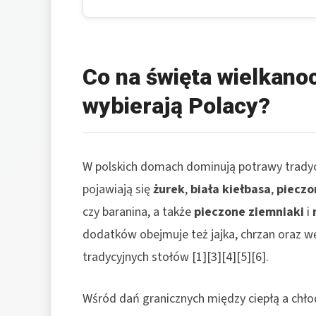
Co na święta wielkanoc
wybierają Polacy?
W polskich domach dominują potrawy tradycy
pojawiają się
żurek
,
biała kiełbasa
,
pieczo
czy baranina, a także
pieczone ziemniaki
i
dodatków obejmuje też jajka, chrzan oraz wę
tradycyjnych stołów [1][3][4][5][6].
Wśród dań granicznych między ciepłą a chł