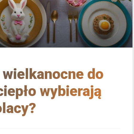
 wielkanocne do
ciepło wybierają
lacy?