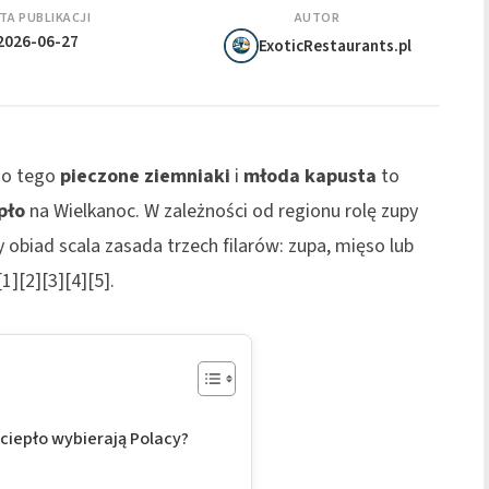
TA PUBLIKACJI
AUTOR
2026-06-27
ExoticRestaurants.pl
 do tego
pieczone ziemniaki
i
młoda kapusta
to
pło
na Wielkanoc. W zależności od regionu rolę zupy
y obiad scala zasada trzech filarów: zupa, mięso lub
][2][3][4][5].
ciepło wybierają Polacy?