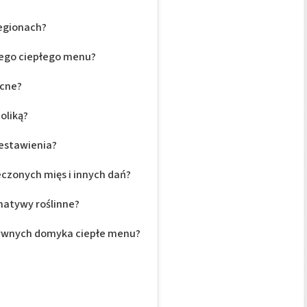
regionach?
nego ciepłego menu?
ocne?
oliką?
zestawienia?
czonych mięs i innych dań?
rnatywy roślinne?
ywnych domyka ciepłe menu?