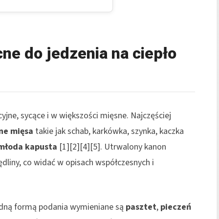
ne do jedzenia na ciepło
jne, sycące i w większości mięsne. Najczęściej
ne mięsa
takie jak schab, karkówka, szynka, kaczka
młoda kapusta
[1][2][4][5]. Utrwalony kanon
dliny, co widać w opisach współczesnych i
odną formą podania wymieniane są
pasztet
,
pieczeń