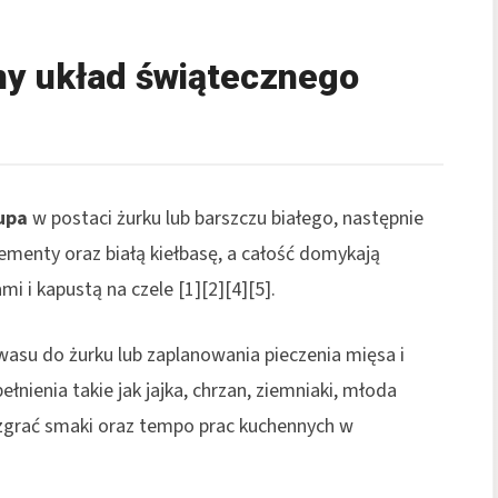
ny układ świątecznego
upa
w postaci żurku lub barszczu białego, następnie
ementy oraz białą kiełbasę, a całość domykają
i i kapustą na czele [1][2][4][5].
asu do żurku lub zaplanowania pieczenia mięsa i
ełnienia takie jak jajka, chrzan, ziemniaki, młoda
 zgrać smaki oraz tempo prac kuchennych w