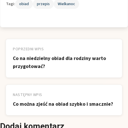
Tagi:
obiad
przepis
Wielkanoc
Nawigacja
wpisu
POPRZEDNI WPIS
Co na niedzielny obiad dla rodziny warto
przygotować?
NASTĘPNY WPIS
Co można zjeść na obiad szybko i smacznie?
Dodaj komentarz