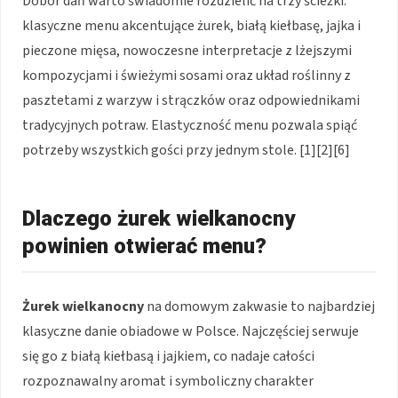
Dobór dań warto świadomie rozdzielić na trzy ścieżki:
klasyczne menu akcentujące żurek, białą kiełbasę, jajka i
pieczone mięsa, nowoczesne interpretacje z lżejszymi
kompozycjami i świeżymi sosami oraz układ roślinny z
pasztetami z warzyw i strączków oraz odpowiednikami
tradycyjnych potraw. Elastyczność menu pozwala spiąć
potrzeby wszystkich gości przy jednym stole. [1][2][6]
Dlaczego żurek wielkanocny
powinien otwierać menu?
Żurek wielkanocny
na domowym zakwasie to najbardziej
klasyczne danie obiadowe w Polsce. Najczęściej serwuje
się go z białą kiełbasą i jajkiem, co nadaje całości
rozpoznawalny aromat i symboliczny charakter