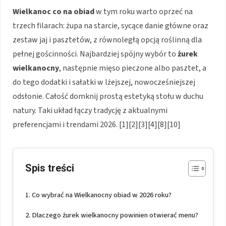
Wielkanoc co na obiad
w tym roku warto oprzeć na
trzech filarach: żupa na starcie, sycące danie główne oraz
zestaw jaj i pasztetów, z równoległą opcją roślinną dla
pełnej gościnności. Najbardziej spójny wybór to
żurek
wielkanocny
, następnie mięso pieczone albo pasztet, a
do tego dodatki i sałatki w lżejszej, nowocześniejszej
odsłonie. Całość domknij prostą estetyką stołu w duchu
natury. Taki układ łączy tradycję z aktualnymi
preferencjami i trendami 2026. [1][2][3][4][8][10]
Spis treści
Co wybrać na Wielkanocny obiad w 2026 roku?
Dlaczego żurek wielkanocny powinien otwierać menu?