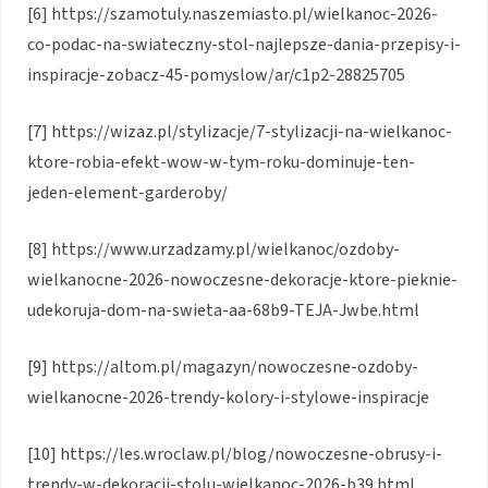
[6] https://szamotuly.naszemiasto.pl/wielkanoc-2026-
co-podac-na-swiateczny-stol-najlepsze-dania-przepisy-i-
inspiracje-zobacz-45-pomyslow/ar/c1p2-28825705
[7] https://wizaz.pl/stylizacje/7-stylizacji-na-wielkanoc-
ktore-robia-efekt-wow-w-tym-roku-dominuje-ten-
jeden-element-garderoby/
[8] https://www.urzadzamy.pl/wielkanoc/ozdoby-
wielkanocne-2026-nowoczesne-dekoracje-ktore-pieknie-
udekoruja-dom-na-swieta-aa-68b9-TEJA-Jwbe.html
[9] https://altom.pl/magazyn/nowoczesne-ozdoby-
wielkanocne-2026-trendy-kolory-i-stylowe-inspiracje
[10] https://les.wroclaw.pl/blog/nowoczesne-obrusy-i-
trendy-w-dekoracji-stolu-wielkanoc-2026-b39.html